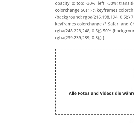
opacity: 0; top: -30%; left: -30%; transi
colorchange 50s; } @keyframes colorcha
{background: rgba(216,198,194, 0.5);} 
keyframes colorchange /* Safari and Ch
rgba(248,223,248, 0.5);} 50% {backgrou
rgba(239,239,239, 0.5);} }
Alle Fotos und Videos die währ