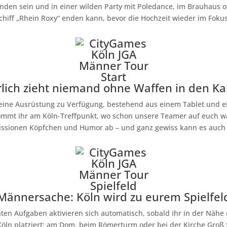
nden sein und in einer wilden Party mit Poledance, im Brauhaus o
chiff „Rhein Roxy“ enden kann, bevor die Hochzeit wieder im Fokus
lich zieht niemand ohne Waffen in den 
 eine Ausrüstung zu Verfügung, bestehend aus einem Tablet und ein
kommt ihr am Köln-Treffpunkt, wo schon unsere Teamer auf euch w
issionen Köpfchen und Humor ab – und ganz gewiss kann es auch 
Männersache: Köln wird zu eurem Spielfel
nten Aufgaben aktivieren sich automatisch, sobald ihr in der Näh
 Köln platziert: am Dom, beim Römerturm oder bei der Kirche Groß 