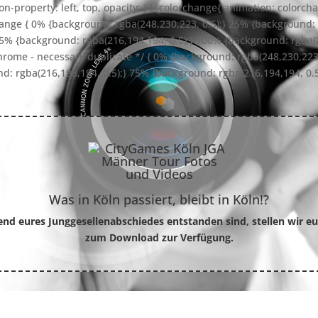
tion-property: left, top, opacity; } } .colorchange{ animation: color
nge { 0% {background: rgba(248,230,223, 0.5);} 25% {background: 
75% {background: rgba(216,194,194, 0.5);} 100% {background: rgba(2
rome - necessary duplicate */ { 0% {background: rgba(248,230,223
nd: rgba(216,198,194, 0.5);} 75% {background: rgba(216,194,194, 0.
Was in Köln passiert, bleibt in Köln!?
end eures Junggesellenabschiedes entstanden sind, stellen wir eu
zum Download zur Verfügung.