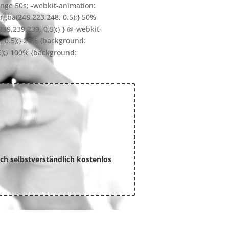
change 50s; -webkit-animation:
rgba(248,223,248, 0.5);} 50%
39,239,239, 0.5);} } @-webkit-
, 0.5);} 25% {background:
5);} 100% {background:
ch selbstverständlich kostenlos