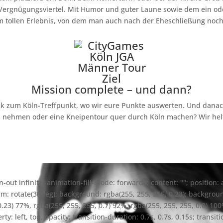
 Vergnügungsviertel. Mit Humor und guter Laune sowie dem ein od
m tollen Erlebnis, von dem man auch nach der Eheschließung noch 
Mission complete – und dann?
k zum Köln-Treffpunkt, wo wir eure Punkte auswerten. Und danach?
ks nehmen oder eine Kneipentour quer durch Köln machen? Wir he
n-out infinite; animation-fill-mode: forwards; content: ""; position: 
rm: rotate(30deg); background: rgba(255, 255, 255, 0.23); background
0.23) 77%, rgba(255, 255, 255, 0.7) 92%, rgba(255, 255, 255, 0.0) 10
rty: left, top, opacity; transition-duration: 0.7s, 0.7s, 0.15s; transi