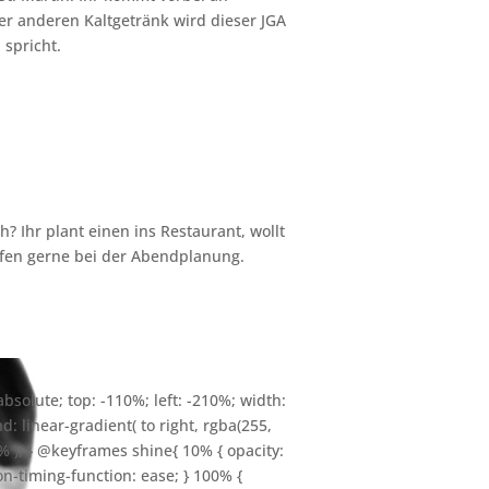
er anderen Kaltgetränk wird dieser JGA
spricht.
 Ihr plant einen ins Restaurant, wollt
lfen gerne bei der Abendplanung.
absolute; top: -110%; left: -210%; width:
: linear-gradient( to right, rgba(255,
0% ); } @keyframes shine{ 10% { opacity:
tion-timing-function: ease; } 100% {