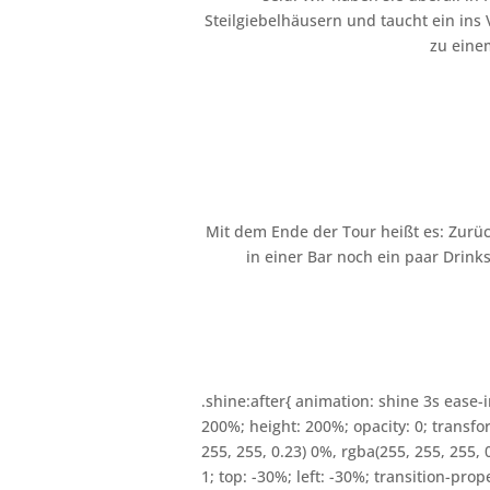
Steilgiebelhäusern und taucht ein ins
zu eine
Mit dem Ende der Tour heißt es: Zurüc
in einer Bar noch ein paar Drin
.shine:after{ animation: shine 3s ease-i
200%; height: 200%; opacity: 0; transfo
255, 255, 0.23) 0%, rgba(255, 255, 255, 
1; top: -30%; left: -30%; transition-prope